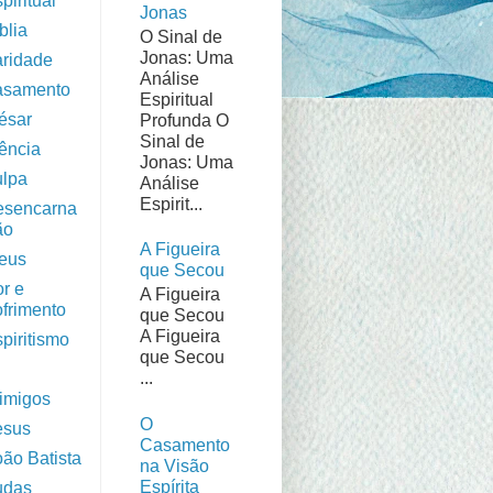
piritual
Jonas
blia
O Sinal de
Jonas: Uma
aridade
Análise
asamento
Espiritual
ésar
Profunda O
Sinal de
iência
Jonas: Uma
ulpa
Análise
Espirit...
esencarna
ão
A Figueira
eus
que Secou
or e
A Figueira
ofrimento
que Secou
A Figueira
piritismo
que Secou
...
nimigos
O
esus
Casamento
oão Batista
na Visão
Espírita
udas