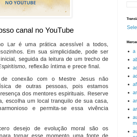
Transl
Sele
osso canal no YouTube
Marca
o Lar é uma prática acessível a todos,
ozinhos. Em sua simplicidade, pode ser
a 
nicial, seguida da leitura de um trecho de
a
spiritismo
, reflexão íntima e prece final.
a
a
 de conexão com o Mestre Jesus não
af
ísica de outras pessoas, pois estamos
a
esença dos mentores espirituais. Reserve
, escolha um local tranquilo de sua casa,
a
armonioso e permita-se essa vivência
a
a
m
ncero desejo de evolução moral são os
au
 para tornar esse momento uma fonte de