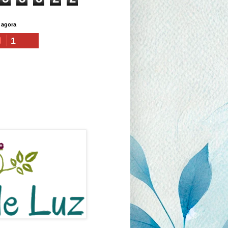
 agora
1