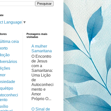
ate
ct Language
▼
dores
Postagens mais
visitadas
última ceia
A mulher
borto
Samaritana
doção
O Encontro
de Jesus
dversários
com a
lições
Samaritana:
mor
Uma Lição
de
nsiedade
Autoconheci
rquétipo
mento e
Amor
utoconheci
Próprio O...
ento
xílio
O Sinal de