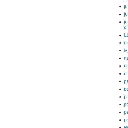
j
ju
ju
d
L
m
M
na
o
o
p
p
p
p
p
p
Pi