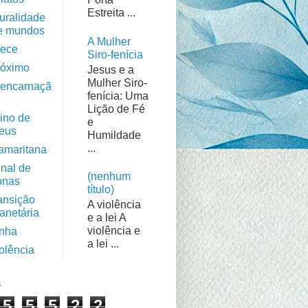
Estreita ...
luralidade
e mundos
A Mulher
rece
Siro-fenícia
róximo
Jesus e a
Mulher Siro-
eencarnaçã
fenícia: Uma
Lição de Fé
eino de
e
eus
Humildade
...
amaritana
inal de
(nenhum
onas
título)
ransição
A violência
lanetária
e a lei A
violência e
inha
a lei ...
iolência
s
5
5
5
2
2