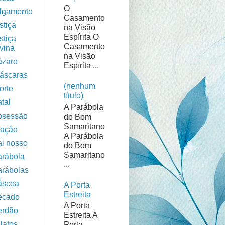
O
ulgamento
Casamento
stiça
na Visão
Espírita O
stiça
Casamento
ivina
na Visão
ázaro
Espírita ...
áscaras
(nenhum
orte
título)
tal
A Parábola
bsessão
do Bom
Samaritano
raçào
A Parábola
ai nosso
do Bom
Samaritano
arábola
...
arábolas
áscoa
A Porta
Estreita
ecado
A Porta
erdão
Estreita A
latos
Porta