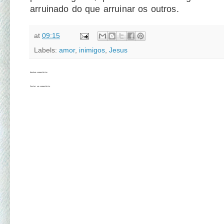
arruinado do que arruinar os outros.
at
09:15
Labels:
amor
,
inimigos
,
Jesus
Nenhum comentário:
Postar um comentário